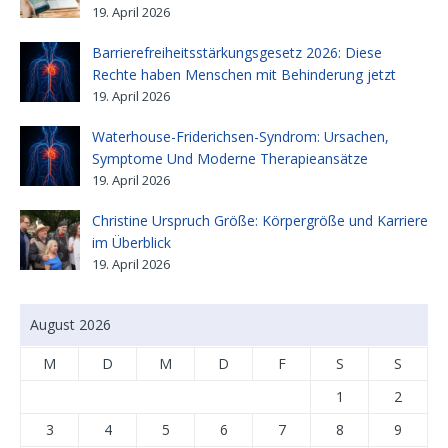
19. April 2026
Barrierefreiheitsstärkungsgesetz 2026: Diese
Rechte haben Menschen mit Behinderung jetzt
19. April 2026
Waterhouse-Friderichsen-Syndrom: Ursachen,
Symptome Und Moderne Therapieansätze
19. April 2026
Christine Urspruch Größe: Körpergröße und Karriere
im Überblick
19. April 2026
August 2026
M
D
M
D
F
S
S
1
2
3
4
5
6
7
8
9