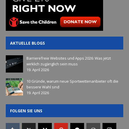
AKTUELLE BLOGS
Barrierefreie Websites und Apps 2026: Was jetzt
wirklich zugänglich sein muss
19. April 2026
10 Gründe, warum neue Sportwettenanbieter oft die
bessere Wahl sind
19. April 2026
FOLGEN SIE UNS