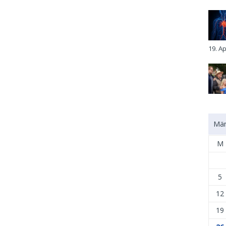
19. Ap
Mär
M
5
12
19