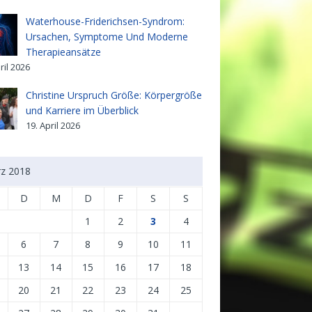
Waterhouse-Friderichsen-Syndrom:
Ursachen, Symptome Und Moderne
Therapieansätze
ril 2026
Christine Urspruch Größe: Körpergröße
und Karriere im Überblick
19. April 2026
z 2018
D
M
D
F
S
S
1
2
3
4
6
7
8
9
10
11
13
14
15
16
17
18
20
21
22
23
24
25