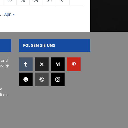
27
28
29
30
31
.
Apr. »
FOLGEN SIE UNS
s und
rklich
ue
t die