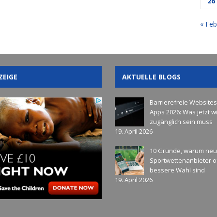
26
« Feb
ZEIGE
AKTUELLE BLOGS
Barrierefreie Website
Apps 2026: Was jetzt wi
zugänglich sein muss
19. April 2026
10 Gründe, warum ne
Sportwettenanbieter of
bessere Wahl sind
19. April 2026