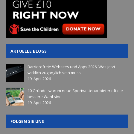
AKTUELLE BLOGS
Barrierefreie Websites und Apps 2026: Was jetzt
wirklich zugänglich sein muss
19. April 2026
10 Gründe, warum neue Sportwettenanbieter oft die
bessere Wahl sind
19. April 2026
FOLGEN SIE UNS