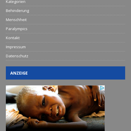
Kategorien
Behinderung
Menschheit
Paralympics
Kontakt
Impressum
Datenschutz
ANZEIGE