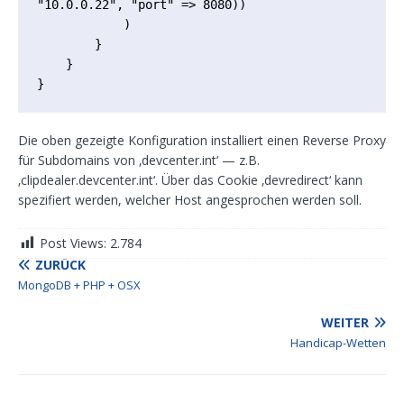
"10.0.0.22", "port" => 8080))

            )

        }

    }

Die oben gezeigte Konfiguration installiert einen Reverse Proxy
für Subdomains von ‚devcenter.int‘ — z.B.
‚clipdealer.devcenter.int‘. Über das Cookie ‚devredirect‘ kann
spezifiert werden, welcher Host angesprochen werden soll.
Post Views:
2.784
ZURÜCK
MongoDB + PHP + OSX
WEITER
Handicap-Wetten