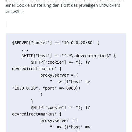
einer Cookie Einstellung den Host des jeweiligen Entwicklers
auswählt:
$SERVER["socket"] == "10.0.0.20:80" {

    ...

    $HTTP["host"] =~ "^.*\.devcenter.int$" {

        $HTTP["cookie"] =~ "(; )?
devredirect=harald" {

            proxy.server = (

                "" => (("host" => 
"10.0.0.20", "port" => 8080))

            )

        }

        $HTTP["cookie"] =~ "(; )?
devredirect=markus" {

            proxy.server = (

                "" => (("host" => 