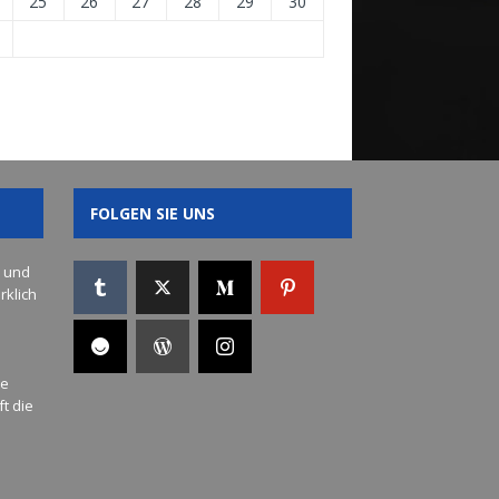
25
26
27
28
29
30
.
FOLGEN SIE UNS
s und
rklich
ue
t die