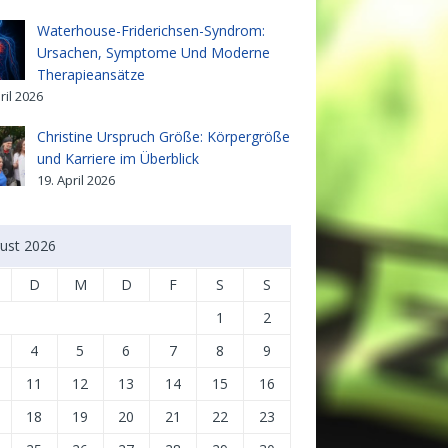
Waterhouse-Friderichsen-Syndrom:
Ursachen, Symptome Und Moderne
Therapieansätze
ril 2026
Christine Urspruch Größe: Körpergröße
und Karriere im Überblick
19. April 2026
ust 2026
D
M
D
F
S
S
1
2
4
5
6
7
8
9
11
12
13
14
15
16
18
19
20
21
22
23