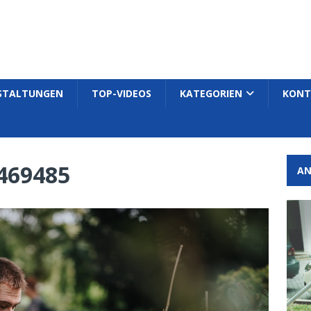
STALTUNGEN
TOP-VIDEOS
KATEGORIEN
KONT
469485
AN