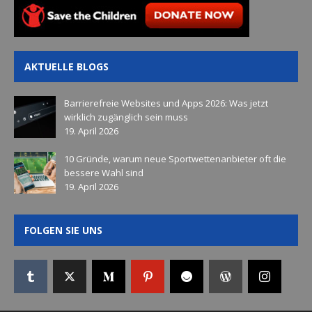
AKTUELLE BLOGS
Barrierefreie Websites und Apps 2026: Was jetzt
wirklich zugänglich sein muss
19. April 2026
10 Gründe, warum neue Sportwettenanbieter oft die
bessere Wahl sind
19. April 2026
FOLGEN SIE UNS