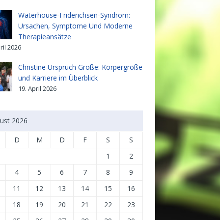
Waterhouse-Friderichsen-Syndrom:
Ursachen, Symptome Und Moderne
Therapieansätze
ril 2026
Christine Urspruch Größe: Körpergröße
und Karriere im Überblick
19. April 2026
ust 2026
D
M
D
F
S
S
1
2
4
5
6
7
8
9
11
12
13
14
15
16
18
19
20
21
22
23