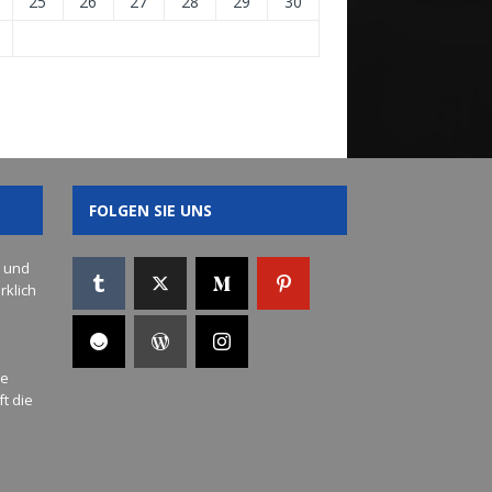
25
26
27
28
29
30
.
FOLGEN SIE UNS
s und
rklich
ue
t die